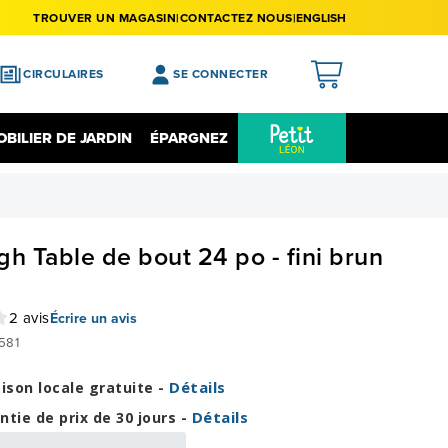
TROUVER UN MAGASIN
CONTACTEZ NOUS
ENGLISH
CIRCULAIRES
SE CONNECTER
APERÇU
BILIER DE JARDIN
ÉPARGNEZ
MES ACHATS
Épargnez Sur L'électronique
Liquidation
MA LISTE DE SOUHAITS
MON PROFIL
gh Table de bout 24 po - fini brun
MON REGISTRE
MES PRÉFÉRENCES
2 avis
Écrire un avis
581
FERMER LA SESSION
Détails
aison locale gratuite -
Détails
ntie de prix de 30 jours -