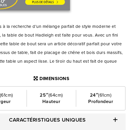
s à la recherche d'un mélange parfait de style moderne et
l, la table de bout Hadleigh est faite pour vous. Avec un fini
cette table de bout sera un article décoratif parfait pour votre
essus de table, fait de placage de chêne et bois durs massifs,
te table un aspect lisse. Le tiroir du haut est fait de queue
ançaise à l'avant et queue d'aronde anglaise à l'arrière. Les
DIMENSIONS
sur roulements à billes sur les côtés vous permettent d'ouvrir et
e tiroir sans effort, ce qui vous offre un espace de rangement
(61cm)
25″
(64cm)
24″
(61cm)
ire pour vos essentiels. La tablette du bas fixe peut
rgeur
Hauteur
Profondeur
ne capacité de charge de 100 livres, ce qui vous permet
os objets en toute tranquillité. Tandis que le dessus de la
CARACTÉRISTIQUES UNIQUES
supporter une capacité de charge de 50 livres. Grâce aux