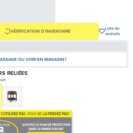
9,54 $
OU
0 $
+ taxes/frais
Avec financement 24 mois
Voir les plans
Liste de
VÉRIFICATION D’INVENTAIRE
souhaits
ASSAGE OU VOIR EN MAGASIN
S RELIÉES
run