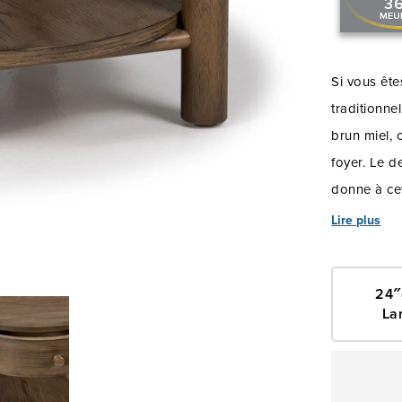
Si vous ête
traditionne
brun miel, 
foyer. Le d
donne à cet
d'aronde fr
Lire plus
glissières 
de fermer l
24″
supplémenta
La
supporter u
d'exposer v
table peut 