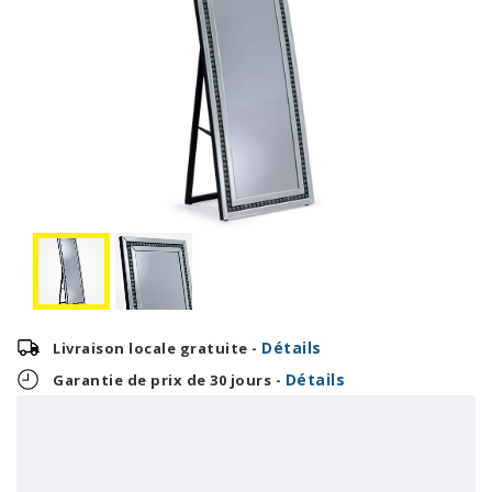
Détails
Livraison locale gratuite -
Détails
Garantie de prix de 30 jours -
7,46 $
OU
179,00 $
+ taxes/frais
Avec financement 24 mois
Voir les plans