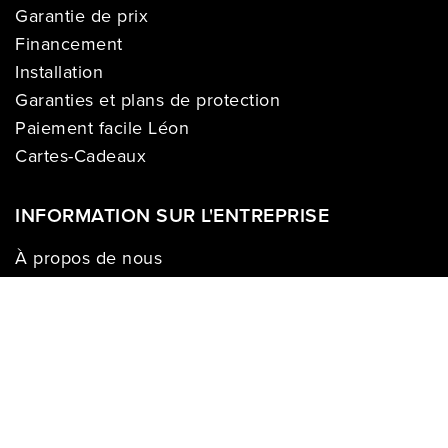
Garantie de prix
Financement
Installation
Garanties et plans de protection
Paiement facile Léon
Cartes-Cadeaux
INFORMATION SUR L'ENTREPRISE
À propos de nous
Carrières
Politique sur la vie privée
Division commerciale
Franchises
Termes & Conditions
Demandes des médias