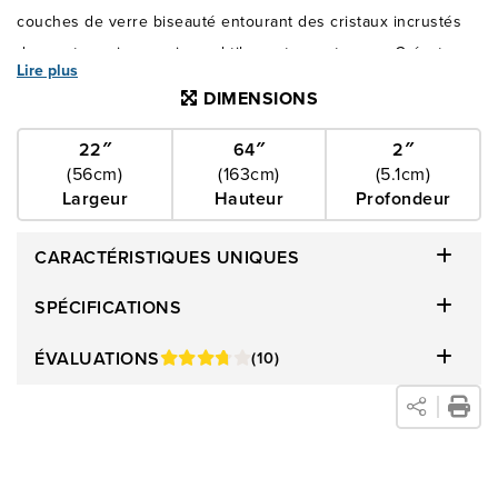
couches de verre biseauté entourant des cristaux incrustés
donnent une impression subtilement somptueuse. Créant une
Lire plus
atmosphère élégante tout en offrant une fonctionnalité
DIMENSIONS
exceptionnelle, vous pouvez placer le miroir sur le sol ou le
fixer au mur. Le verre du miroir est monté sur un support en
22″
64″
2″
(56cm)
(163cm)
(5.1cm)
MDF, ce qui évite qu'il ne se déforme avec le temps. La
Largeur
Hauteur
Profondeur
grande surface plane vous donnera un reflet net et honnête
pour que vous puissiez toujours être à votre avantage quand
CARACTÉRISTIQUES UNIQUES
cela compte le plus!
SPÉCIFICATIONS
ÉVALUATIONS
(10)