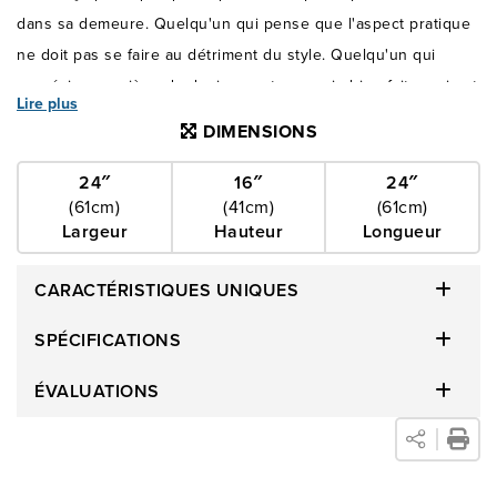
dans sa demeure. Quelqu'un qui pense que l'aspect pratique
ne doit pas se faire au détriment du style. Quelqu'un qui
apprécie une pièce de design contemporain bien faite, qui est
Lire plus
plus qu'un simple mobilier. L’Helios a été conçu pour vous.
DIMENSIONS
Donnez à votre demeure la splendeur qu'elle mérite avec
l’Helios.
24″
16″
24″
(61cm)
(41cm)
(61cm)
Largeur
Hauteur
Longueur
CARACTÉRISTIQUES UNIQUES
SPÉCIFICATIONS
ÉVALUATIONS