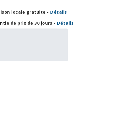
artisans
Détails
aison locale gratuite -
ofa Sélect
Détails
oyez Inspirés
ntie de prix de 30 jours -
pargnez Sur
124,96 $
'ameublement
,00 $
OU
+ taxes/frais
ormat Condo
Avec financement 24 mois
Voir les plans
-2 999 $
auteuils De Massage