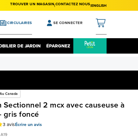
TROUVER UN MAGASIN
CONTACTEZ NOUS
ENGLISH
CIRCULAIRES
SE CONNECTER
APERÇU
BILIER DE JARDIN
ÉPARGNEZ
ureau À Domicile
Épargnez Sur L'électronique
MES ACHATS
ureau D'ordinateur
Liquidation
MA LISTE DE SOUHAITS
auteuil
MON PROFIL
ibliothèque
 Au Canada
euble D'appoint
MON REGISTRE
 Sectionnel 2 mcx avec causeuse à
- gris foncé
lus à explorer
MES PRÉFÉRENCES
3 avis
Écrire un avis
abriqué Au Canada
FERMER LA SESSION
A19
meublement Pour Les