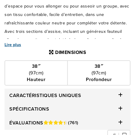
d’espace pour vous allonger ou pour asseoir un groupe, avec
son tissu confortable, facile d’entretien, dans une
rafraîchissante couleur neutre pour compléter votre détente.
Avec trois sections d’assise, incluant un généreux fauteuil
allongé, ce sectionnel est doté de bras plissés arrondis, de
Lire plus
coussins de dos amovibles et d’un revêtement très doux,
DIMENSIONS
légèrement texturé, qui conviendra à la plupart des décors et
reflètera un chic style urbain. Votre confort et celui de vos
38″
38″
(97cm)
(97cm)
invités sera assuré lorsque vous trouverez l’endroit parfait
Hauteur
Profondeur
pour le Jupiter dans votre salle de séjour. Fabriqué au
Canada. Le sectionnel de quatre morceaux comprend le
CARACTÉRISTIQUES UNIQUES
fauteuil allongé côté droit, la causeuse sans bras, le coin et la
causeuse côté gauche, tel que montré.
SPÉCIFICATIONS
ÉVALUATIONS
(761)
Articles en commande spéciale. Veuillez allouer
approximativement de 8-10 semaines pour le délai de