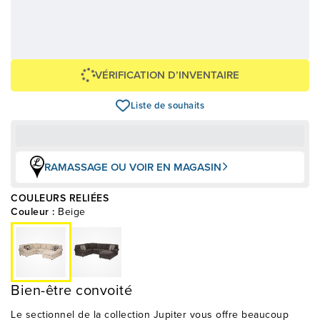
95,79 $
2 299,00 $
OU
+ taxes/frais
Avec financement 24 mois
Voir les plans
VÉRIFICATION D’INVENTAIRE
Liste de souhaits
RAMASSAGE OU VOIR EN MAGASIN
COULEURS RELIÉES
Couleur :
Beige
Bien-être convoité
Le sectionnel de la collection Jupiter vous offre beaucoup