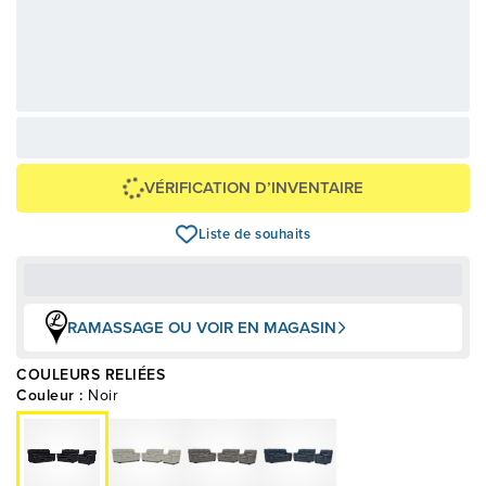
115,71 $
2 777,00 $
OU
+ taxes/frais
Avec financement 24 mois
Voir les plans
Épargnez
2 778 $
VÉRIFICATION D’INVENTAIRE
Liste de souhaits
RAMASSAGE OU VOIR EN MAGASIN
COULEURS RELIÉES
Couleur :
Noir