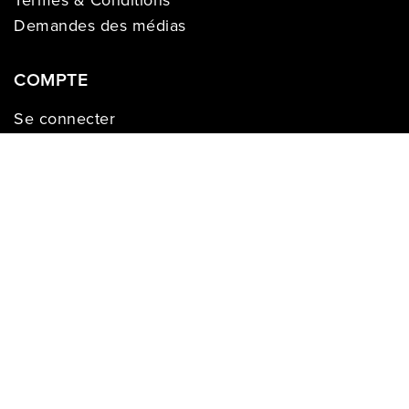
Demandes des médias
COMPTE
Se connecter
Historique des commandes
Registre de cadeaux
Liste de souhaits
S’enregistrer
Les prix sur ce site web s’appliquent aux achats effectués en ligne seulement et
peuvent varier selon les régions. Les prix en magasin peuvent différer. Léon©
2009 - 2026. Tous droits réservés.