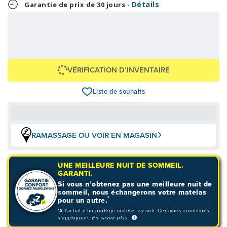
Détails
Garantie de prix de 30 jours -
41,63 $
OU
999,00 $
+ taxes/frais
Avec financement 24 mois
Voir les plans
VÉRIFICATION D’INVENTAIRE
Liste de souhaits
RAMASSAGE OU VOIR EN MAGASIN
UNE MEILLEURE NUIT DE SOMMEIL.
GARANTI.
Si vous n’obtenez pas une meilleure nuit de
sommeil, nous échangerons votre matelas
*
pour un autre.
*À l'achat d'un protège-matelas assorti. Certaines conditions
s'appliquent.
En savoir plus