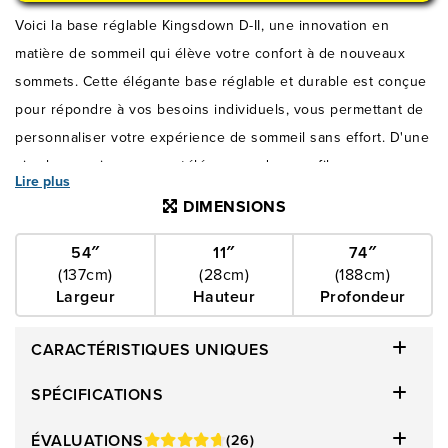
Voici la base réglable Kingsdown D-II, une innovation en
matière de sommeil qui élève votre confort à de nouveaux
sommets. Cette élégante base réglable et durable est conçue
pour répondre à vos besoins individuels, vous permettant de
personnaliser votre expérience de sommeil sans effort. D'une
simple pression sur une télécommande sans fil, vous pouvez
Lire plus
régler la position de la tête et des pieds pour trouver l'angle
DIMENSIONS
parfait pour la détente, la lecture ou le sommeil. La fonction
de massage intégrée ajoute une couche supplémentaire de
54″
11″
74″
(137cm)
(28cm)
(188cm)
luxe, favorisant la relaxation et apaisant les tensions.
Largeur
Hauteur
Profondeur
Améliorez votre chambre à coucher avec la base réglable
Kingsdown D-II pour un environnement de sommeil
CARACTÉRISTIQUES UNIQUES
personnalisé et rajeunissant. Adoptez l'avenir du confort et
transformez vos nuits en un havre de détente.
SPÉCIFICATIONS
ÉVALUATIONS
(26)