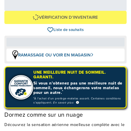
1 299,00 $
+ taxes/frais
Avec financement 24 mois
Voir les plans
VÉRIFICATION D’INVENTAIRE
Liste de souhaits
RAMASSAGE OU VOIR EN MAGASIN
UNE MEILLEURE NUIT DE SOMMEIL.
GARANTI.
Si vous n’obtenez pas une meilleure nuit de
sommeil, nous échangerons votre matelas
*
pour un autre.
*À l'achat d'un protège-matelas assorti. Certaines conditions
s'appliquent.
En savoir plus
Dormez comme sur un nuage
Découvrez la sensation aérienne moelleuse complète avec le