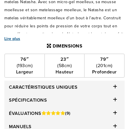
matelas Natasha. Avec son micro-gel moelleux, sa mousse
moelleuse et son matelassage moelleux, le Natasha est un
matelas véritablement moelleux d’un bout à l’autre. Construit
pour réduire les points de pression de votre corps tout en
vous offrant un soutien doux, le Natasha est le matelas parfait
Lire plus
pour tous ceux qui rêvent de dormir sur un nuage. Son
DIMENSIONS
toucher doux et enveloppant fait du confort la priorité absolue
de la nuit.
76″
23″
79″
(193cm)
(58cm)
(201cm)
Largeur
Hauteur
Profondeur
CARACTÉRISTIQUES UNIQUES
SPÉCIFICATIONS
ÉVALUATIONS
(9)
MANUELS