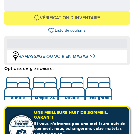
1 099,00 $
+ taxes/frais
Avec financement 24 mois
Voir les plans
VÉRIFICATION D’INVENTAIRE
Liste de souhaits
RAMASSAGE OU VOIR EN MAGASIN
Options de grandeurs :
Simple
Simple XL
Double
Très grand
UNE MEILLEURE NUIT DE SOMMEIL.
GARANTI.
Si vous n’obtenez pas une meilleure nuit de
sommeil, nous échangerons votre matelas
*
pour un autre.