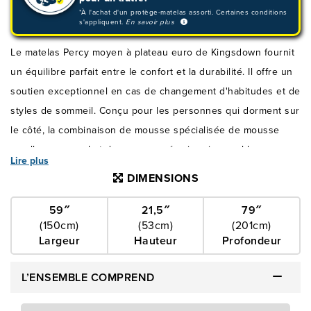
*À l'achat d'un protège-matelas assorti. Certaines conditions
s'appliquent.
En savoir plus
Le matelas Percy moyen à plateau euro de Kingsdown fournit
un équilibre parfait entre le confort et la durabilité. Il offre un
soutien exceptionnel en cas de changement d'habitudes et de
styles de sommeil. Conçu pour les personnes qui dorment sur
le côté, la combinaison de mousse spécialisée de mousse
moelleuse en gel et de mousse mémoire visco gel berce
Lire plus
votre corps pour soulager les points de pression et assurer
DIMENSIONS
une nuit de sommeil confortable. La technologie robuste du
périmètre de mousse diffuseur d’air permet aux ressorts
59″
21,5″
79″
(150cm)
(53cm)
(201cm)
ensachés individuels de s'adapter aux contours de votre
Largeur
Hauteur
Profondeur
corps pour offrir un soutien ciblé. Les fibres respirantes de
soie naturelle et de fibres creuses favorisent la circulation de
L’ENSEMBLE COMPREND
l'air et la régulation de la température pour créer une surface
toujours fraîche, de sorte que vous vous réveillerez avec un