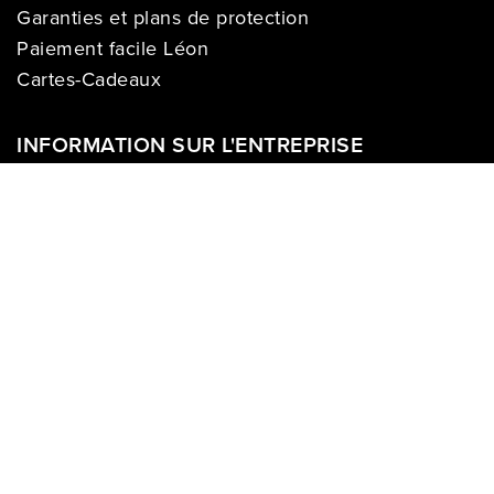
Garanties et plans de protection
Paiement facile Léon
Cartes-Cadeaux
INFORMATION SUR L'ENTREPRISE
À propos de nous
Carrières
Politique sur la vie privée
Division commerciale
Franchises
Termes & Conditions
Demandes des médias
COMPTE
Se connecter