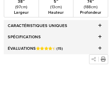
déformation ou de torsion, pour un sommier qui vous permet
38″
5″
74″
(97cm)
(13cm)
(188cm)
de mieux dormir. Profitez du luxe d'une surface de sommeil
Largeur
Hauteur
Profondeur
uniforme, grâce à notre conception méticuleuse. Enveloppé
d'un élégant matériau à bordure plus épaisse, notre sommier
CARACTÉRISTIQUES UNIQUES
ne se contente pas de protéger son intérieur, il s'intègre
aussi parfaitement à tous les décors grâce à son esthétique
SPÉCIFICATIONS
neutre. Améliorez votre expérience de sommeil avec le
ÉVALUATIONS
(15)
sommier à profil bas Kingsdown, où la durabilité rencontre
l'élégance intemporelle.