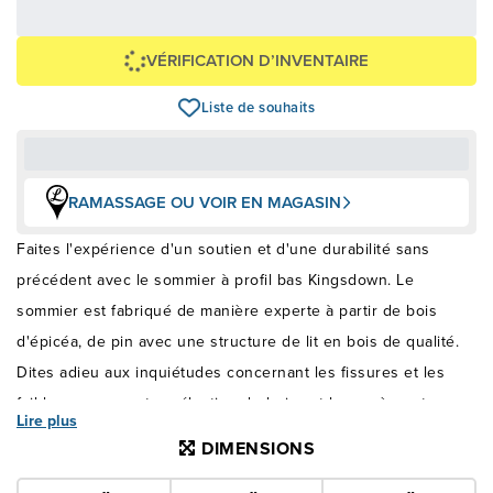
Voir les plans
Épargnez
-200 $
VÉRIFICATION D’INVENTAIRE
Liste de souhaits
RAMASSAGE OU VOIR EN MAGASIN
Faites l'expérience d'un soutien et d'une durabilité sans
précédent avec le sommier à profil bas Kingsdown. Le
sommier est fabriqué de manière experte à partir de bois
d'épicéa, de pin avec une structure de lit en bois de qualité.
Dites adieu aux inquiétudes concernant les fissures et les
faiblesses, car notre sélection de bois est homogène et
Lire plus
présente un nombre minimal de nœuds. Le séchage au four
DIMENSIONS
garantit une résistance maximale, réduisant le risque de