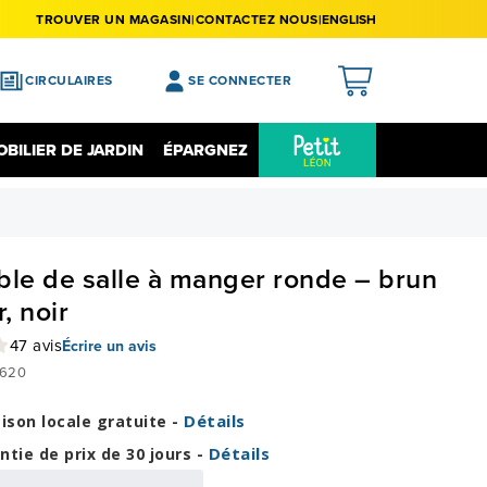
TROUVER UN MAGASIN
CONTACTEZ NOUS
ENGLISH
CIRCULAIRES
SE CONNECTER
APERÇU
BILIER DE JARDIN
ÉPARGNEZ
MES ACHATS
Épargnez Sur L'électronique
Liquidation
MA LISTE DE SOUHAITS
MON PROFIL
ble de salle à manger ronde – brun
MON REGISTRE
r, noir
MES PRÉFÉRENCES
47 avis
Écrire un avis
620
FERMER LA SESSION
Détails
aison locale gratuite -
Détails
ntie de prix de 30 jours -