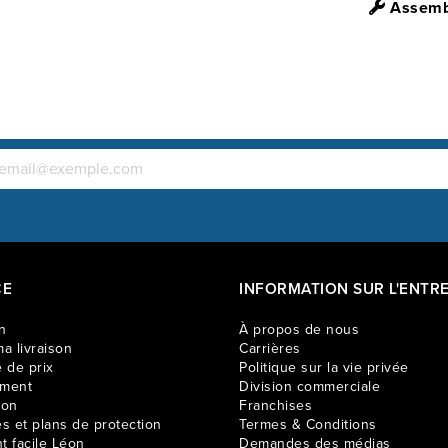
Assembl
CE
INFORMATION SUR L'ENTRE
n
À propos de nous
a livraison
Carrières
 de prix
Politique sur la vie privée
ement
Division commerciale
ion
Franchises
es et plans de protection
Termes & Conditions
t facile Léon
Demandes des médias