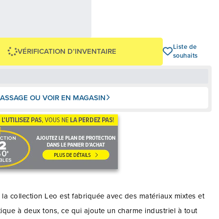
12,46 $
OU
0 $
+ taxes/frais
Avec financement 24 mois
Voir les plans
Liste de
VÉRIFICATION D’INVENTAIRE
souhaits
ASSAGE OU VOIR EN MAGASIN
 la collection Leo est fabriquée avec des matériaux mixtes et
istique à deux tons, ce qui ajoute un charme industriel à tout