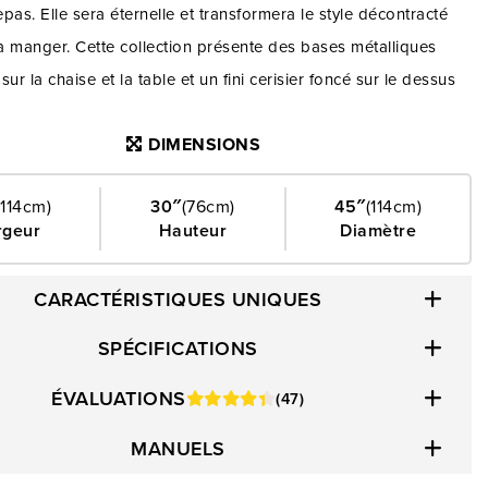
repas. Elle sera éternelle et transformera le style décontracté
 à manger. Cette collection présente des bases métalliques
 sur la chaise et la table et un fini cerisier foncé sur le dessus
. Cette table apporte une touche de fraîcheur au style inspiré
DIMENSIONS
u siècle dernier.
(114cm)
30″
(76cm)
45″
(114cm)
rgeur
Hauteur
Diamètre
CARACTÉRISTIQUES UNIQUES
SPÉCIFICATIONS
ÉVALUATIONS
(47)
MANUELS