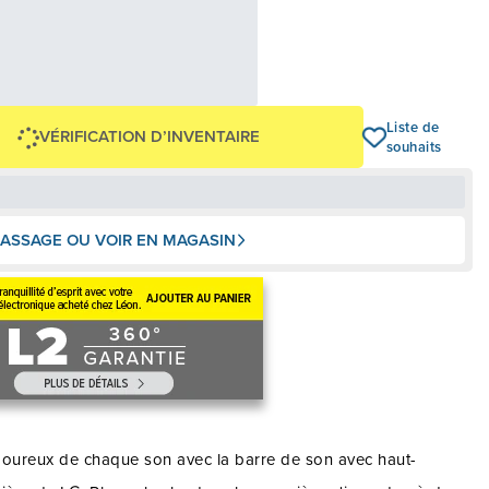
25,11 $
,75 $
OU
+ taxes/frais
Avec financement 24 mois
Voir les plans
-602,75 $
Liste de
VÉRIFICATION D’INVENTAIRE
souhaits
ASSAGE OU VOIR EN MAGASIN
ureux de chaque son avec la barre de son avec haut-