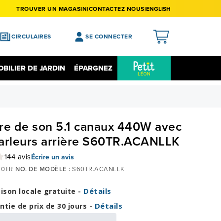
TROUVER UN MAGASIN
CONTACTEZ NOUS
ENGLISH
CIRCULAIRES
SE CONNECTER
APERÇU
BILIER DE JARDIN
ÉPARGNEZ
MES ACHATS
Épargnez Sur L'électronique
Liquidation
MA LISTE DE SOUHAITS
MON PROFIL
re de son 5.1 canaux 440W avec
MON REGISTRE
arleurs arrière S60TR.ACANLLK
MES PRÉFÉRENCES
144 avis
Écrire un avis
0TR
NO. DE MODÈLE :
S60TR.ACANLLK
FERMER LA SESSION
Détails
aison locale gratuite -
Détails
ntie de prix de 30 jours -