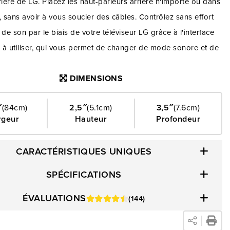
rière de LG. Placez les haut-parleurs arrière n'importe où dans
, sans avoir à vous soucier des câbles. Contrôlez sans effort
 de son par le biais de votre téléviseur LG grâce à l'interface
 à utiliser, qui vous permet de changer de mode sonore et de
oute simplicité. Le son IA Pro améliore chaque moment en
DIMENSIONS
s paramètres de la musique, des effets et des voix pour créer
nce audio parfaite. Améliorez votre divertissement à domicile
″
(84cm)
2,5″
(5.1cm)
3,5″
(7.6cm)
rre de son LG, qui vous apporte un monde de son captivant.
rgeur
Hauteur
Profondeur
z votre système audio domestique et profitez de chaque
chaque note et de chaque mot, qui prendront vie dans votre
CARACTÉRISTIQUES UNIQUES
jour.
SPÉCIFICATIONS
ÉVALUATIONS
(144)