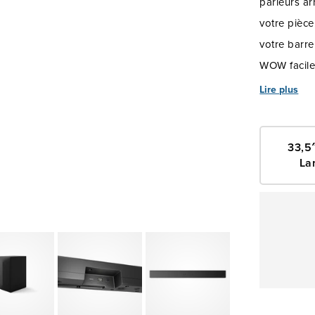
parleurs ar
votre pièce
votre barre
WOW facile
profil en t
Lire plus
ajustant le
une expérie
33,5
avec la ba
La
Transforme
détail, de 
salle de sé