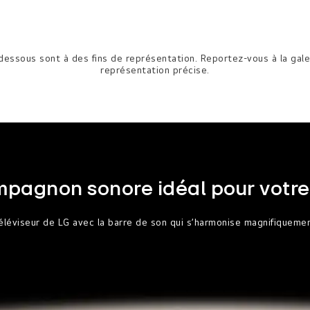
-dessous sont à des fins de représentation. Reportez-vous à la gal
représentation précise.
mpagnon sonore idéal pour votre 
éléviseur de LG avec la barre de son qui s’harmonise magnifiqueme