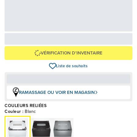
28,96 $
695,00 $
OU
+ taxes/frais
Avec financement 24 mois
Voir les plans
Épargnez
454 $
VÉRIFICATION D’INVENTAIRE
Liste de souhaits
RAMASSAGE OU VOIR EN MAGASIN
COULEURS RELIÉES
Couleur :
Blanc