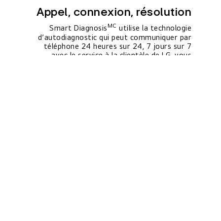
Appel, connexion, résolution
MC
Smart Diagnosis
utilise la technologie
d’autodiagnostic qui peut communiquer par
téléphone 24 heures sur 24, 7 jours sur 7
avec le service à la clientèle de LG, vous
procurant ainsi commodité et fiabilité.