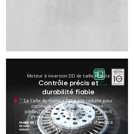
Moteur à inversion DD de taille réduite
Contrôle précis et
durabilité fiable
La taille du moteur DD a été réduite pour
correspondre à celle de la laveuse-
piédestal de LG, assurant contrôle précis
et durabilité. Le moteur à inversion
directe bénéficie d’une garantie standard
de 10 ans.