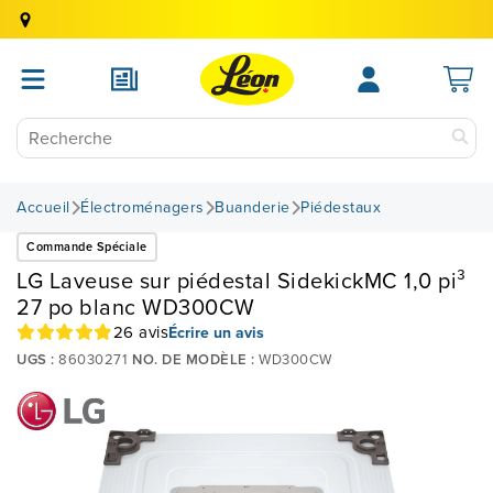
Accueil
Électroménagers
Buanderie
Piédestaux
Commande Spéciale
LG Laveuse sur piédestal SidekickMC 1,0 pi³
27 po blanc WD300CW
26 avis
Écrire un avis
UGS :
86030271
NO. DE MODÈLE :
WD300CW