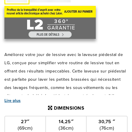
Améliorez votre jour de lessive avec la laveuse piédestal de
LG, conçue pour simplifier votre routine de lessive tout en
offrant des résultats impeccables. Cette laveuse sur piédestal
est parfaite pour laver les petites brassées qui nécessitent
des lavages fréquents, comme les sous-vêtements ou les
vêtements de bébé. Le piédestal permet également d'élever
Lire plus
votre laveuse à chargement frontal à une hauteur plus
DIMENSIONS
confortable, ce qui facilite le chargement et le déchargement
de votre appareil. Les quatre pieds réglables assurent la
27″
14,25″
30,75 ″
(69cm)
(36cm)
(76cm)
stabilité et l'équilibre de la laveuse. Cette laveuse possède