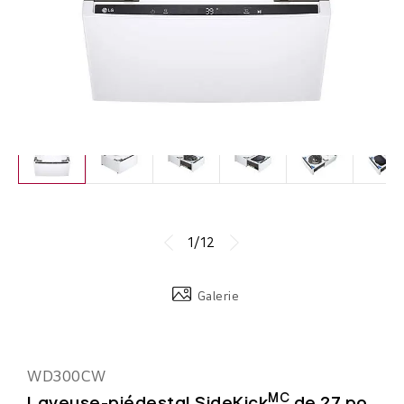
1/12
Galerie
WD300CW
MC
Laveuse-piédestal SideKick
de 27 po