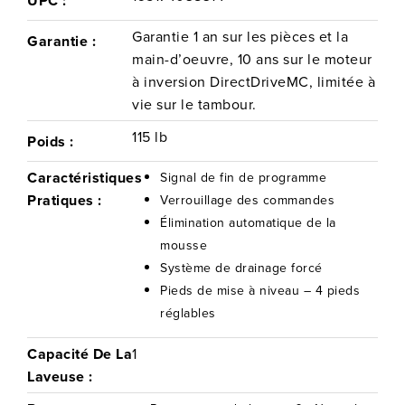
UPC :
Apportez commodité et efficacité à votre buanderie avec la
Garantie 1 an sur les pièces et la
Garantie :
laveuse sur piédestal LG - un appareil indispensable pour les
main-d’oeuvre, 10 ans sur le moteur
ménagères modernes.
à inversion DirectDriveMC, limitée à
vie sur le tambour.
115 lb
Poids :
Caractéristiques
Signal de fin de programme
Pratiques :
Verrouillage des commandes
Élimination automatique de la
mousse
Système de drainage forcé
Pieds de mise à niveau – 4 pieds
réglables
Capacité De La
1
Laveuse :