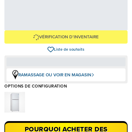
27,04 $
649,00 $
OU
+ taxes/frais
Avec financement 24 mois
Voir les plans
Épargnez
-649 $
VÉRIFICATION D’INVENTAIRE
Liste de souhaits
RAMASSAGE OU VOIR EN MAGASIN
OPTIONS DE CONFIGURATION
POURQUOI ACHETER DES