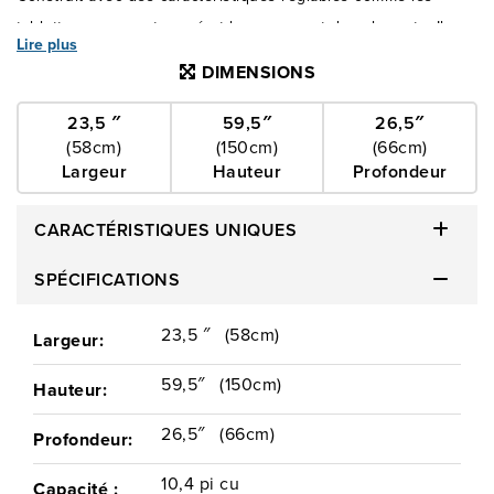
tablettes en verre trempé et le rangement dans la porte. Il
Lire plus
comprend également un porte-bouteilles de vin chromé de
DIMENSIONS
deux bouteilles, car avec le réfrigérateur avec congélateur en
haut, le rangement est une tâche facile, peu importe ce que
23,5 ″
59,5″
26,5″
(58cm)
(150cm)
(66cm)
vous gardez dans votre réfrigérateur!
Largeur
Hauteur
Profondeur
CARACTÉRISTIQUES UNIQUES
SPÉCIFICATIONS
23,5 ″
(58cm)
Largeur:
59,5″
(150cm)
Hauteur:
26,5″
(66cm)
Profondeur:
10,4 pi cu
Capacité :