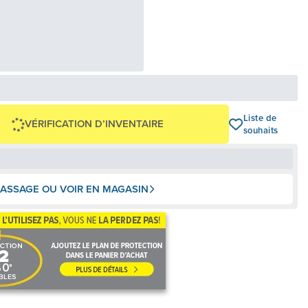
66,63 $
,00 $
OU
+ taxes/frais
Avec financement 24 mois
Voir les plans
400 $
Liste de
VÉRIFICATION D’INVENTAIRE
souhaits
ASSAGE OU VOIR EN MAGASIN