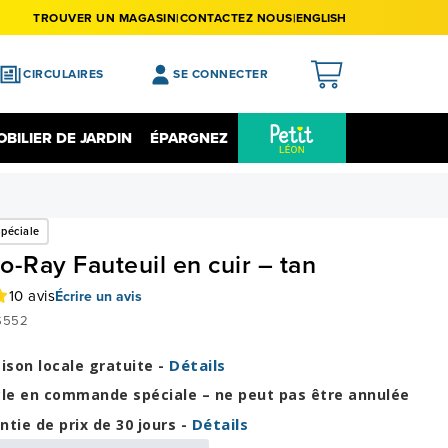
TROUVER UN MAGASIN
CONTACTEZ NOUS
ENGLISH
CIRCULAIRES
SE CONNECTER
APERÇU
BILIER DE JARDIN
ÉPARGNEZ
MES ACHATS
Épargnez Sur L'électronique
Liquidation
MA LISTE DE SOUHAITS
péciale
MON PROFIL
o-Ray Fauteuil en cuir – tan
MON REGISTRE
10 avis
Écrire un avis
MES PRÉFÉRENCES
S552
FERMER LA SESSION
Détails
aison locale gratuite -
cle en commande spéciale – ne peut pas être annulée
Détails
ntie de prix de 30 jours -