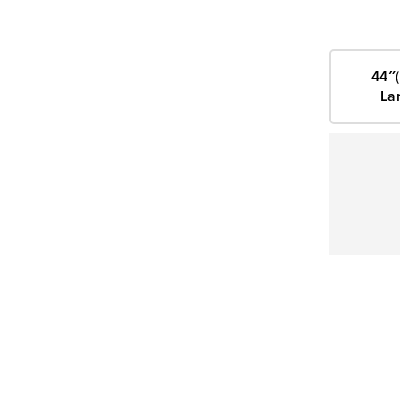
44″
La