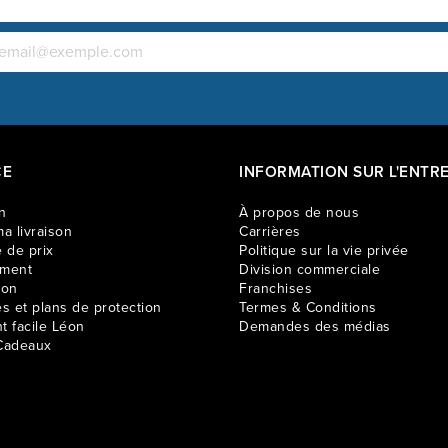
CE
INFORMATION SUR L'ENTRE
n
À propos de nous
a livraison
Carrières
 de prix
Politique sur la vie privée
ement
Division commerciale
ion
Franchises
es et plans de protection
Termes & Conditions
t facile Léon
Demandes des médias
Cadeaux