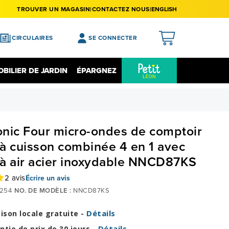
TROUVER UN MAGASIN
CONTACTEZ NOUS
ENGLISH
CIRCULAIRES
SE CONNECTER
APERÇU
BILIER DE JARDIN
ÉPARGNEZ
MES ACHATS
Épargnez Sur L'électronique
Liquidation
MA LISTE DE SOUHAITS
MON PROFIL
nic Four micro-ondes de comptoir
MON REGISTRE
³ à cuisson combinée 4 en 1 avec
e à air acier inoxydable NNCD87KS
MES PRÉFÉRENCES
FERMER LA SESSION
2 avis
Écrire un avis
254
NO. DE MODÈLE :
NNCD87KS
Détails
aison locale gratuite -
Détails
ntie de prix de 30 jours -