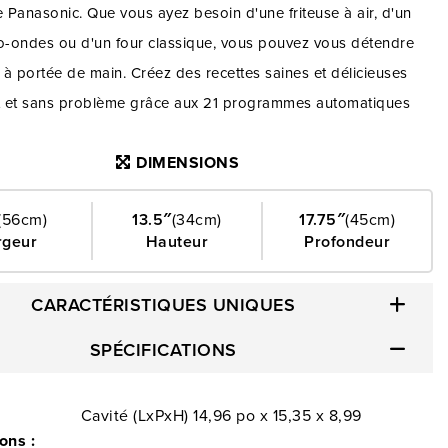
Panasonic. Que vous ayez besoin d'une friteuse à air, d'un
ro-ondes ou d'un four classique, vous pouvez vous détendre
t à portée de main. Créez des recettes saines et délicieuses
 et sans problème grâce aux 21 programmes automatiques
uvez choisir. Et pendant que vous y êtes, dites adieu aux
DIMENSIONS
suffisamment cuits ou à la chaleur excessive qui aspire tous les
aliments. Enfin, vous pouvez facilement cuisiner vos plats
(56cm)
13.5″
(34cm)
17.75″
(45cm)
ec un minimum d'efforts!
rgeur
Hauteur
Profondeur
CARACTÉRISTIQUES UNIQUES
SPÉCIFICATIONS
Cavité (LxPxH) 14,96 po x 15,35 x 8,99
ons :