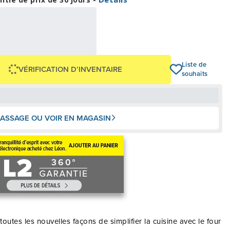
22,71 $
OU
0 $
+ taxes/frais
Avec financement 24 mois
Voir les plans
Liste de
VÉRIFICATION D’INVENTAIRE
souhaits
ASSAGE OU VOIR EN MAGASIN
outes les nouvelles façons de simplifier la cuisine avec le four