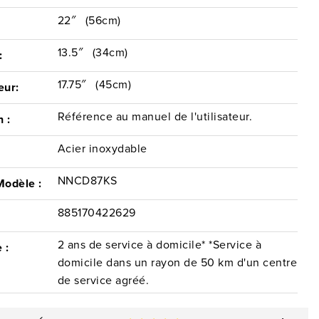
22″
(56cm)
:
13.5″
(34cm)
:
17.75″
(45cm)
eur:
Référence au manuel de l'utilisateur.
n :
Acier inoxydable
NNCD87KS
Modèle :
885170422629
2 ans de service à domicile* *Service à
 :
domicile dans un rayon de 50 km d'un centre
de service agréé.