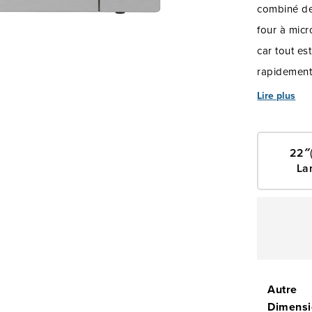
combiné de 
four à mic
car tout es
rapidement
que vous po
Lire plus
aliments in
jus de vos 
22″
préférés av
La
Autre
Dimensi