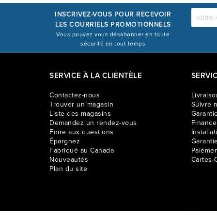
INSCRIVEZ-VOUS POUR RECEVOIR
LES COURRIELS PROMOTIONNELS
Vous pouvez vous désabonner en toute
sécurité en tout temps
SERVICE À LA CLIENTÈLE
SERVI
Contactez-nous
Livraiso
Trouver un magasin
Suivre m
Liste des magasins
Garantie
Demandez un rendez-vous
Financ
Foire aux questions
Installat
Épargnez
Garanti
Fabriqué au Canada
Paiemen
Nouveautés
Cartes-
Plan du site
Les prix sur ce site web s’appliquent aux achats effectués en lign