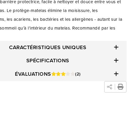
 barrière protectrice, facile à nettoyer et douce entre vous et
as. Le protège-matelas élimine la moisissure, les
, les acariens, les bactéries et les allergènes - autant sur la
 sommeil qu’à l’intérieur du matelas. Recommandé par les
els de la santé pour réduire les allergènes, l’asthme, les
 l’eczéma.
CARACTÉRISTIQUES UNIQUES
SPÉCIFICATIONS
ÉVALUATIONS
(2)