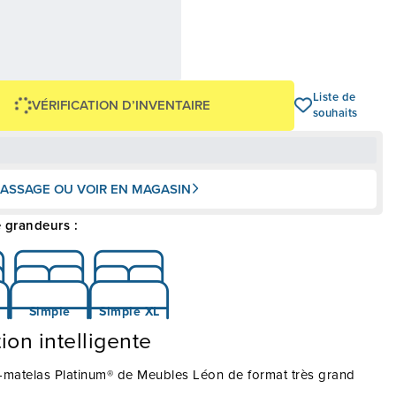
3,71 $
0 $
OU
+ taxes/frais
Avec financement 24 mois
Voir les plans
-89 $
Liste de
VÉRIFICATION D’INVENTAIRE
souhaits
ASSAGE OU VOIR EN MAGASIN
 grandeurs :
Simple
Simple XL
ion intelligente
-matelas Platinum® de Meubles Léon de format très grand