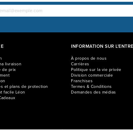
CE
INFORMATION SUR L'ENTRE
n
À propos de nous
a livraison
Carrières
 de prix
Politique sur la vie privée
ement
Division commerciale
ion
Franchises
es et plans de protection
Termes & Conditions
t facile Léon
Demandes des médias
Cadeaux
e seulement et peuvent varier selon les régions. Les prix en magasin peuvent