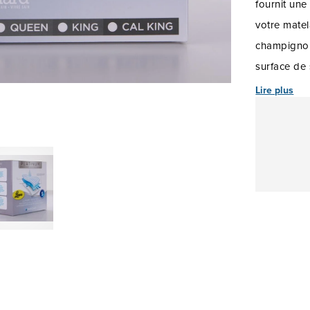
fournit une
votre matel
champignons
surface de
professionn
Lire plus
allergies et