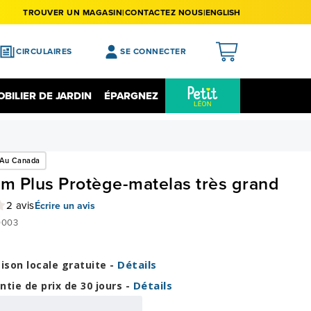
TROUVER UN MAGASIN
CONTACTEZ NOUS
ENGLISH
CIRCULAIRES
SE CONNECTER
APERÇU
BILIER DE JARDIN
ÉPARGNEZ
MES ACHATS
Épargnez Sur L'électronique
Liquidation
MA LISTE DE SOUHAITS
 Au Canada
MON PROFIL
um Plus Protège-matelas très grand
MON REGISTRE
2 avis
Écrire un avis
MES PRÉFÉRENCES
003
FERMER LA SESSION
Détails
aison locale gratuite -
Détails
ntie de prix de 30 jours -