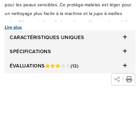
pour les peaux sensibles. Ce protège-matelas est léger pour
un nettoyage plus facile à la machine et la jupe à mailles
extensibles permet un ajustement garanti pour votre matelas.
Lire plus
Lorsqu’acheté avec un matelas et correctement utilisé, il
CARACTÉRISTIQUES UNIQUES
valide la garantie confort de 100 nuits de Meubles Léon.
SPÉCIFICATIONS
ÉVALUATIONS
(12)