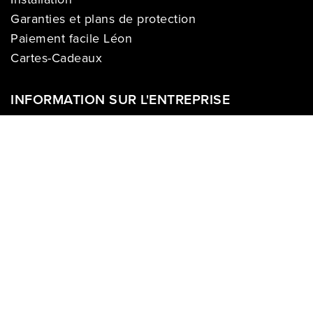
Garanties et plans de protection
Paiement facile Léon
Cartes-Cadeaux
INFORMATION SUR L'ENTREPRISE
À propos de nous
Carrières
Politique sur la vie privée
Division commerciale
Franchises
Termes & Conditions
Demandes des médias
COMPTE