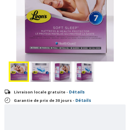
Détails
Livraison locale gratuite -
Détails
Garantie de prix de 30 jours -
3,29 $
79,00 $
OU
+ taxes/frais
Avec financement 24 mois
Voir les plans