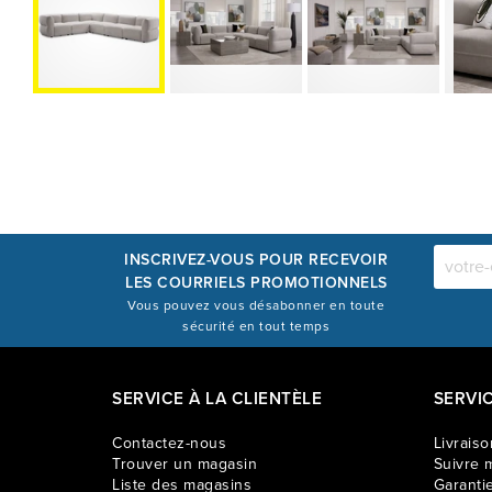
INSCRIVEZ-VOUS POUR RECEVOIR
LES COURRIELS PROMOTIONNELS
Vous pouvez vous désabonner en toute
sécurité en tout temps
SERVICE À LA CLIENTÈLE
SERVI
Contactez-nous
Livraiso
Trouver un magasin
Suivre m
Liste des magasins
Garantie