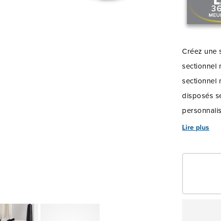
Créez une s
sectionnel 
sectionnel 
disposés se
personnali
votre espa
Lire plus
famille ou
journée, ce
besoin. Co
encombremen
petits espac
rembourrage