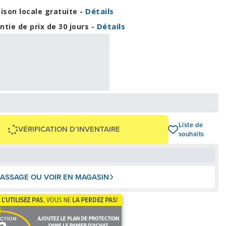
Détails
aison locale gratuite -
Détails
ntie de prix de 30 jours -
99,96 $
,00 $
OU
+ taxes/frais
Avec financement 24 mois
Voir les plans
1 100 $
Liste de
VÉRIFICATION D’INVENTAIRE
souhaits
ASSAGE OU VOIR EN MAGASIN