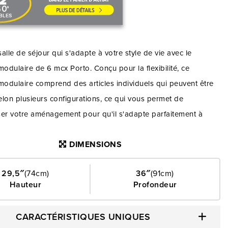
alle de séjour qui s'adapte à votre style de vie avec le
modulaire de 6 mcx Porto. Conçu pour la flexibilité, ce
modulaire comprend des articles individuels qui peuvent être
lon plusieurs configurations, ce qui vous permet de
ser votre aménagement pour qu'il s'adapte parfaitement à
ce. Que vous receviez des amis, que vous vous prélassiez en
DIMENSIONS
 que vous vous détendiez simplement après une longue
 sectionnel offre la polyvalence et le confort dont vous avez
29,5″
(74cm)
36″
(91cm)
nçu pour la vie moderne, le sectionnel Porto combine un
Hauteur
Profondeur
t réduit avec une fonctionnalité quotidienne - idéal pour les
es de vie sans sacrifier le style ou la praticité. Le
CARACTÉRISTIQUES UNIQUES
 arrondi et le revêtement doux vous invitent à vous y