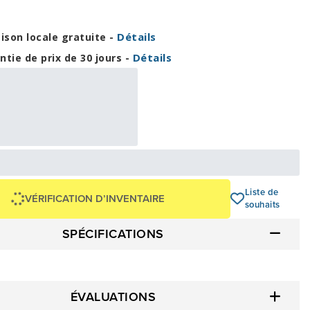
Détails
aison locale gratuite -
Détails
ntie de prix de 30 jours -
14,54 $
0 $
OU
+ taxes/frais
Avec financement 24 mois
Voir les plans
50 $
Liste de
VÉRIFICATION D’INVENTAIRE
souhaits
SPÉCIFICATIONS
ÉVALUATIONS