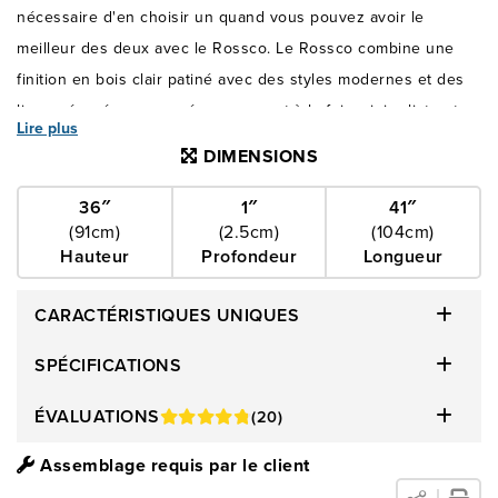
nécessaire d'en choisir un quand vous pouvez avoir le
meilleur des deux avec le Rossco. Le Rossco combine une
finition en bois clair patiné avec des styles modernes et des
lignes épurées pour créer un aspect à la fois minimaliste et
Lire plus
accueillant. Trouvez tout ce que vous recherchez dans une
DIMENSIONS
chambre à coucher avec le Rossco.
36″
1″
41″
(91cm)
(2.5cm)
(104cm)
Hauteur
Profondeur
Longueur
CARACTÉRISTIQUES UNIQUES
SPÉCIFICATIONS
ÉVALUATIONS
(20)
Assemblage requis par le client