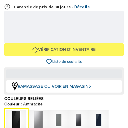
Détails
Garantie de prix de 30 jours -
5,38 $
129,00 $
OU
+ taxes/frais
Avec financement 24 mois
Voir les plans
Épargnez
-129 $
VÉRIFICATION D’INVENTAIRE
Liste de souhaits
RAMASSAGE OU VOIR EN MAGASIN
COULEURS RELIÉES
Couleur :
Anthracite