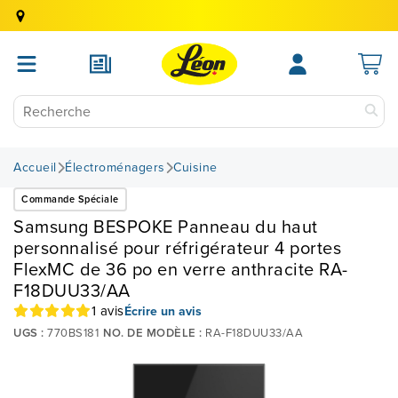
Accueil
Électroménagers
Cuisine
Commande Spéciale
Samsung BESPOKE Panneau du haut
personnalisé pour réfrigérateur 4 portes
FlexMC de 36 po en verre anthracite RA-
F18DUU33/AA
1 avis
Écrire un avis
UGS :
770BS181
NO. DE MODÈLE :
RA-F18DUU33/AA