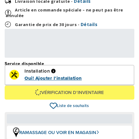
Détails
Livraison locale gratuite -
Article en commande spéciale – ne peut pas être
annulée
Détails
Garantie de prix de 30 jours -
52,00 $
OU
1 248,00 $
+ taxes/frais
Avec financement 24 mois
Voir les plans
Service disponible
Installation
Oui! Ajouter l'installation
VÉRIFICATION D’INVENTAIRE
Liste de souhaits
RAMASSAGE OU VOIR EN MAGASIN