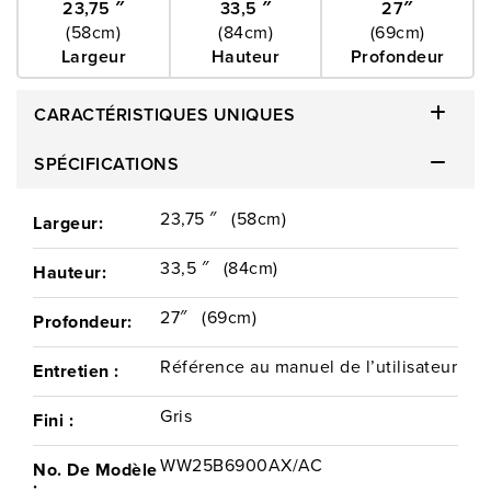
23,75 ″
33,5 ″
27″
(58cm)
(84cm)
(69cm)
Largeur
Hauteur
Profondeur
CARACTÉRISTIQUES UNIQUES
SPÉCIFICATIONS
Installation
23,75 ″
(58cm)
Largeur:
Répondez à une série de
questions afin de déterminer quel
service est parfait pour vous.
33,5 ″
(84cm)
Hauteur:
27″
(69cm)
Profondeur:
Référence au manuel de l’utilisateur
Entretien :
Retour
Gris
Fini :
WW25B6900AX/AC
No. De Modèle
: