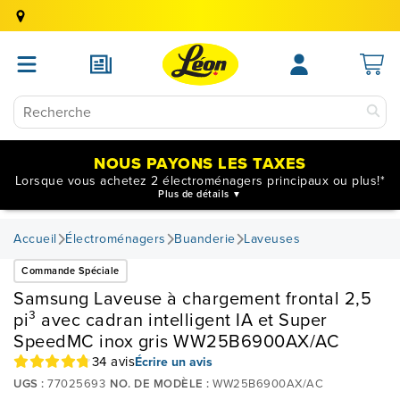
NOUS PAYONS LES TAXES
Lorsque vous achetez 2 électroménagers principaux ou plus!*
Plus de détails
Accueil
Électroménagers
Buanderie
Laveuses
Commande Spéciale
Samsung Laveuse à chargement frontal 2,5
pi³ avec cadran intelligent IA et Super
SpeedMC inox gris WW25B6900AX/AC
34 avis
Écrire un avis
UGS :
77025693
NO. DE MODÈLE :
WW25B6900AX/AC