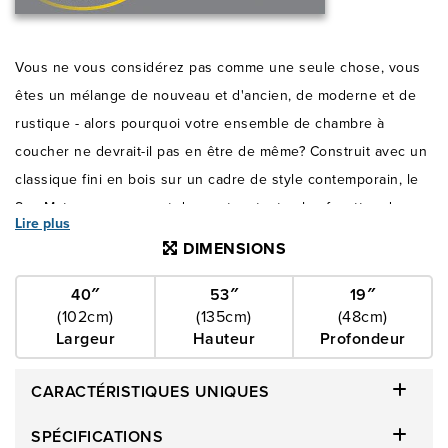
Vous ne vous considérez pas comme une seule chose, vous
êtes un mélange de nouveau et d'ancien, de moderne et de
rustique - alors pourquoi votre ensemble de chambre à
coucher ne devrait-il pas en être de même? Construit avec un
classique fini en bois sur un cadre de style contemporain, le
San Mateo vous permet de montrer toutes les facettes de
Lire plus
votre personnalité. En mélangeant des tons rustiques avec
DIMENSIONS
des designs modernes, le San Mateo donne à votre chambre
à coucher une ambiance à la fois chic, tout en étant invitante,
40″
53″
19″
(102cm)
(135cm)
(48cm)
qui correspond à votre propre personnalité!
Largeur
Hauteur
Profondeur
CARACTÉRISTIQUES UNIQUES
SPÉCIFICATIONS