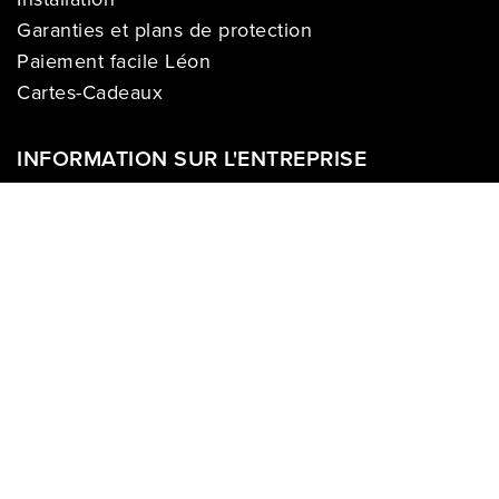
Garanties et plans de protection
Paiement facile Léon
Cartes-Cadeaux
INFORMATION SUR L'ENTREPRISE
À propos de nous
Carrières
Politique sur la vie privée
Division commerciale
Franchises
Termes & Conditions
Demandes des médias
COMPTE