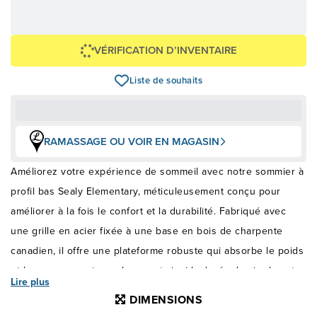
Avec financement 24 mois
Voir les plans
Épargnez
-300 $
VÉRIFICATION D’INVENTAIRE
Liste de souhaits
RAMASSAGE OU VOIR EN MAGASIN
Améliorez votre expérience de sommeil avec notre sommier à
profil bas Sealy Elementary, méticuleusement conçu pour
améliorer à la fois le confort et la durabilité. Fabriqué avec
une grille en acier fixée à une base en bois de charpente
canadien, il offre une plateforme robuste qui absorbe le poids
et les mouvements, prolongeant ainsi la durée de vie de votre
Lire plus
matelas. Découvrez le mélange parfait de robustesse et de
DIMENSIONS
stabilité, garantissant à votre matelas le soutien qu'il mérite