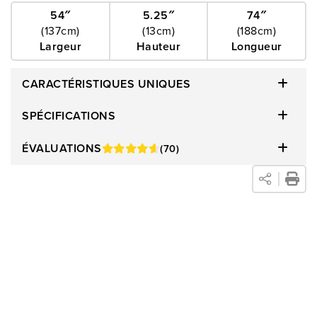
pour une nuit de sommeil paisible. Conçu pour répartir
54″
5.25″
74″
(137cm)
(13cm)
(188cm)
uniformément le poids, notre sommier améliore
Largeur
Hauteur
Longueur
considérablement la durabilité du matelas, promettant des
nuits apaisantes. Choisissez entre notre hauteur standard de
CARACTÉRISTIQUES UNIQUES
9 po ou notre option à profil bas de 5,5 po, offrant une
polyvalence adaptée à la configuration de votre chambre à
SPÉCIFICATIONS
coucher et à vos besoins personnels. Profitez d'un confort et
ÉVALUATIONS
(70)
d'une commodité inégalés, pour faire de chaque coucher une
retraite luxueuse adaptée à votre style de vie