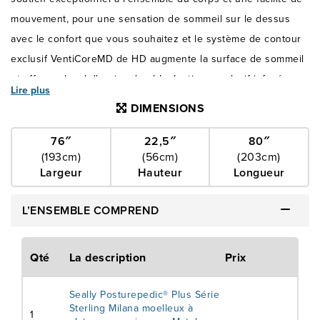
mouvement, pour une sensation de sommeil sur le dessus
avec le confort que vous souhaitez et le système de contour
exclusif VentiCoreMD de HD augmente la surface de sommeil
et offre un bord d'assise durable. Le tissu exclusif infusé
Lire plus
d'aloès est exceptionnellement doux au toucher. La double
DIMENSIONS
technologie exclusive StayCoolMD aide à réguler la
température et à vous garder au sec. La mousse à gel de HD
76″
22,5″
80″
(193cm)
(56cm)
(203cm)
SealySupportMD CertiPUR-US® offre un confort et un soutien
Largeur
Hauteur
Longueur
constants et de longue durée. La mousse mémoire ciblée
exclusive Sealy SmartGelMD procure plus de soutien là où
L’ENSEMBLE COMPREND
vous en avez le plus besoin. La série Sterling Posturepedic®
Plus de Sealy est conçue pour travailler en tandem avec une
Qté
La description
Prix
base réglable pour un confort et une utilité accrus. Fabriqué
au Canada avec des pièces nationales et importées.
Seally Posturepedic® Plus Série
Sterling Milana moelleux à
1