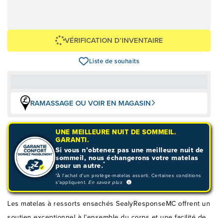
66,63 $
OU
1 599,00 $
+ taxes/frais
Avec financement 24 mois
Voir les plans
VÉRIFICATION D’INVENTAIRE
Liste de souhaits
RAMASSAGE OU VOIR EN MAGASIN
UNE MEILLEURE NUIT DE SOMMEIL.
GARANTI.
Si vous n’obtenez pas une meilleure nuit de
sommeil, nous échangerons votre matelas
*
pour un autre.
*À l'achat d'un protège-matelas assorti. Certaines conditions
s'appliquent.
En savoir plus
Les matelas à ressorts ensachés SealyResponseMC offrent un
soutien exceptionnel à l’ensemble du corps et une facilité de