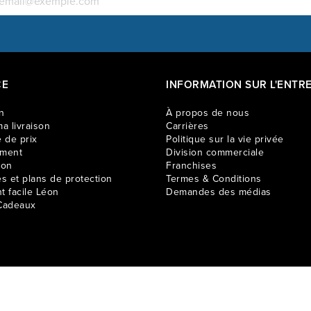
CE
INFORMATION SUR L'ENTRE
n
À propos de nous
a livraison
Carrières
 de prix
Politique sur la vie privée
ement
Division commerciale
ion
Franchises
es et plans de protection
Termes & Conditions
t facile Léon
Demandes des médias
Cadeaux
e seulement et peuvent varier selon les régions. Les prix en magasin peuvent