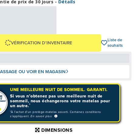
Détails
ntie de prix de 30 jours -
35,38 $
OU
0 $
+ taxes/frais
Avec financement 24 mois
Voir les plans
Liste de
VÉRIFICATION D’INVENTAIRE
souhaits
ASSAGE OU VOIR EN MAGASIN
UNE MEILLEURE NUIT DE SOMMEIL. GARANTI.
Si vous n’obtenez pas une meilleure nuit de
sommeil, nous échangerons votre matelas pour
*
un autre.
*À l'achat d'un protège-matelas assorti. Certaines conditions
s'appliquent.
En savoir plus
DIMENSIONS