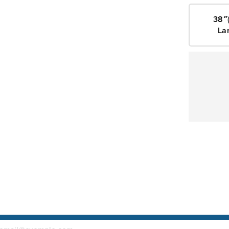
38″
La