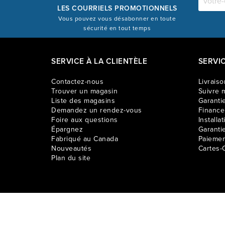
LES COURRIELS PROMOTIONNELS
Vous pouvez vous désabonner en toute
sécurité en tout temps
SERVICE À LA CLIENTÈLE
SERVI
Contactez-nous
Livraiso
Trouver un magasin
Suivre m
Liste des magasins
Garantie
Demandez un rendez-vous
Financ
Foire aux questions
Installat
Épargnez
Garanti
Fabriqué au Canada
Paiemen
Nouveautés
Cartes-
Plan du site
Les prix sur ce site web s’appliquent aux achats effectués en lign
différer. Léon© 2009 - 2026. Tous droits réservés.