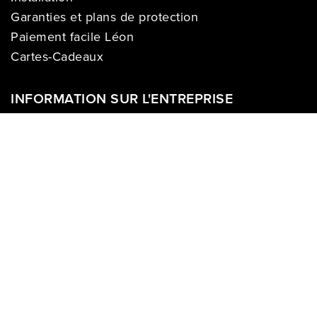
Garanties et plans de protection
Paiement facile Léon
Cartes-Cadeaux
INFORMATION SUR L'ENTREPRISE
À propos de nous
Carrières
Politique sur la vie privée
Division commerciale
Franchises
Termes & Conditions
Demandes des médias
COMPTE