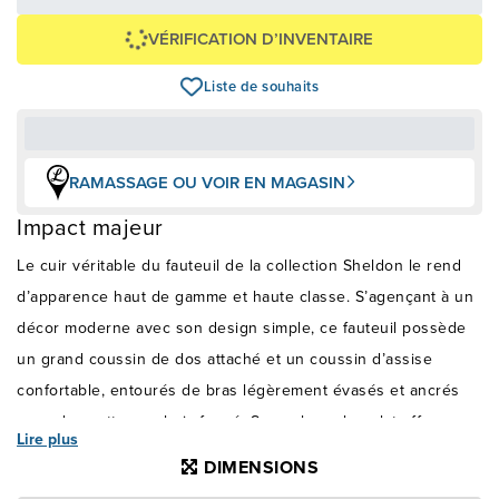
Voir les plans
VÉRIFICATION D’INVENTAIRE
Liste de souhaits
RAMASSAGE OU VOIR EN MAGASIN
Impact majeur
Le cuir véritable du fauteuil de la collection Sheldon le rend
d’apparence haut de gamme et haute classe. S’agençant à un
décor moderne avec son design simple, ce fauteuil possède
un grand coussin de dos attaché et un coussin d’assise
confortable, entourés de bras légèrement évasés et ancrés
avec des pattes en bois foncé. Sa couleur chocolat offre un
Lire plus
aspect luxueux qui donne une certaine importance visuel à
DIMENSIONS
toute salle de séjour. Fabriqué au Canada.