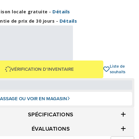
Détails
aison locale gratuite -
Détails
ntie de prix de 30 jours -
6,79 $
,99 $
OU
+ taxes/frais
Avec financement 24 mois
Voir les plans
-162,99 $
Liste de
VÉRIFICATION D’INVENTAIRE
souhaits
ASSAGE OU VOIR EN MAGASIN
SPÉCIFICATIONS
ÉVALUATIONS