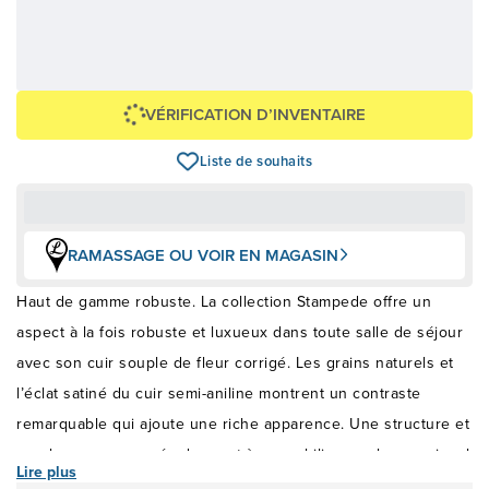
203,21 $
4 877,00 $
OU
+ taxes/frais
Avec financement 24 mois
Voir les plans
VÉRIFICATION D’INVENTAIRE
Liste de souhaits
RAMASSAGE OU VOIR EN MAGASIN
Haut de gamme robuste. La collection Stampede offre un
aspect à la fois robuste et luxueux dans toute salle de séjour
avec son cuir souple de fleur corrigé. Les grains naturels et
l’éclat satiné du cuir semi-aniline montrent un contraste
remarquable qui ajoute une riche apparence. Une structure et
une base superposée donnent à ce mobilier un charme visuel
Lire plus
accru tout en offrant un confort et un soutien améliorés, et les