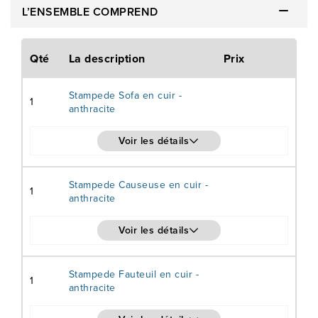
L’ENSEMBLE COMPREND
coussins remplis de mousse vous invitent à vous plonger
dans le confort après une longue journée. Les coussins
décoratifs montrés ne sont pas inclus. Articles en commande
Qté
La description
Prix
spéciale. Veuillez allouer approximativement de 12-14
Stampede Sofa en cuir -
semaines pour le délai de livraison.
1
anthracite
Voir les détails
Stampede Causeuse en cuir -
1
anthracite
Voir les détails
Stampede Fauteuil en cuir -
1
anthracite