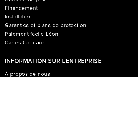
Financement
Installation
Garanties et plans de protection
Paiement facile Léon
Cartes-Cadeaux
INFORMATION SUR L'ENTREPRISE
À propos de nous
Carrières
Politique sur la vie privée
Division commerciale
Franchises
Termes & Conditions
Demandes des médias