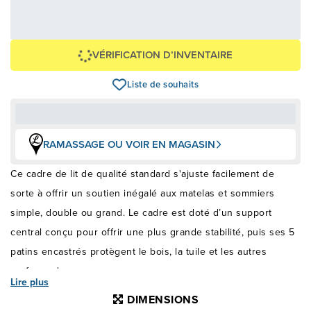
79,00 $
OU
+ taxes/frais
Avec financement 24 mois
Voir les plans
Épargnez
-79 $
VÉRIFICATION D’INVENTAIRE
Liste de souhaits
RAMASSAGE OU VOIR EN MAGASIN
Ce cadre de lit de qualité standard s'ajuste facilement de
sorte à offrir un soutien inégalé aux matelas et sommiers
simple, double ou grand. Le cadre est doté d’un support
central conçu pour offrir une plus grande stabilité, puis ses 5
patins encastrés protègent le bois, la tuile et les autres
surfaces dures.
Lire plus
DIMENSIONS