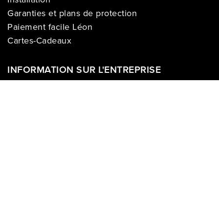
Garanties et plans de protection
Paiement facile Léon
Cartes-Cadeaux
INFORMATION SUR L'ENTREPRISE
À propos de nous
Carrières
Politique sur la vie privée
Division commerciale
Franchises
Termes & Conditions
Demandes des médias
COMPTE