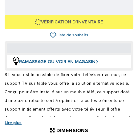
Avec financement 24 mois
Voir les plans
Épargnez
-199 $
VÉRIFICATION D’INVENTAIRE
Liste de souhaits
RAMASSAGE OU VOIR EN MAGASIN
S’il vous est impossible de fixer votre téléviseur au mur, ce
support TV sur table vous offre la solution alternative idéale.
Conçu pour être installé sur un meuble télé, ce support doté
d’une base robuste sert à optimiser le ou les éléments de
support initialement offerts avec votre téléviseur. Il offre
diverses options de réglage, qui vous permettent notamment
Lire plus
de surélever votre téléviseur jusqu’à une hauteur maximale
DIMENSIONS
de 26,5 po et d’obtenir suffisamment d’espace de rangement