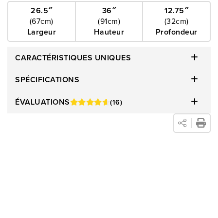
pour une barre de son ou pour tout autre matériel A/V. Le
26.5″
36″
12.75″
(67cm)
(91cm)
(32cm)
support pivote à 60° afin que vous puissiez positionner
Largeur
Hauteur
Profondeur
l’écran en fonction de votre emplacement dans la pièce. Le
modèle TTS100 vient avec une courroie supplémentaire pour
CARACTÉRISTIQUES UNIQUES
une sécurité optimale et vous permet de dissimuler les câbles
pour un aménagement d'apparence soignée.
SPÉCIFICATIONS
ÉVALUATIONS
(16)