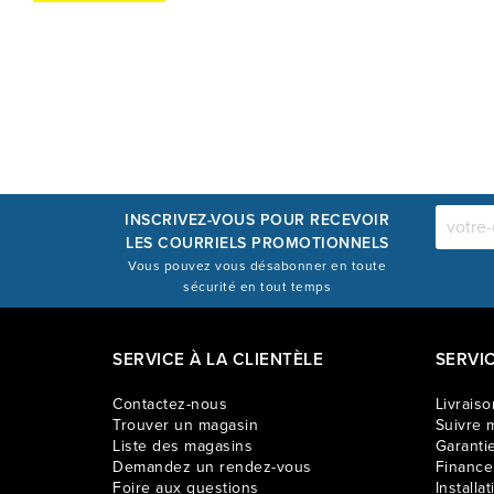
INSCRIVEZ-VOUS POUR RECEVOIR
LES COURRIELS PROMOTIONNELS
Vous pouvez vous désabonner en toute
sécurité en tout temps
SERVICE À LA CLIENTÈLE
SERVI
Contactez-nous
Livraiso
Trouver un magasin
Suivre m
Liste des magasins
Garantie
Demandez un rendez-vous
Financ
Foire aux questions
Installat