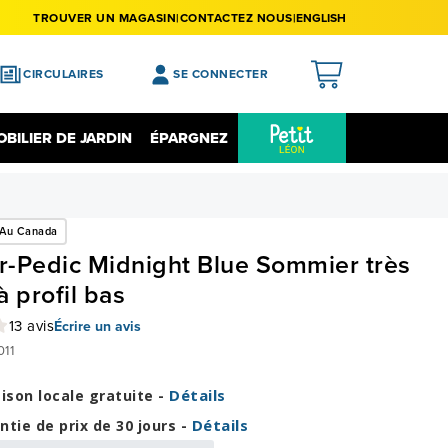
TROUVER UN MAGASIN
CONTACTEZ NOUS
ENGLISH
CIRCULAIRES
SE CONNECTER
APERÇU
BILIER DE JARDIN
ÉPARGNEZ
MES ACHATS
Épargnez Sur L'électronique
Liquidation
MA LISTE DE SOUHAITS
 Au Canada
MON PROFIL
-Pedic Midnight Blue Sommier très
MON REGISTRE
à profil bas
MES PRÉFÉRENCES
13 avis
Écrire un avis
FERMER LA SESSION
11
Détails
aison locale gratuite -
Détails
ntie de prix de 30 jours -