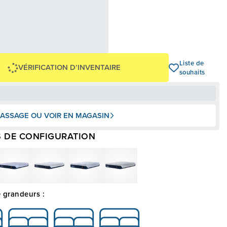
25,00 $
00 $
OU
+ taxes/frais
Avec financement 24 mois
Voir les plans
-600 $
Liste de
VÉRIFICATION D’INVENTAIRE
souhaits
ASSAGE OU VOIR EN MAGASIN
 DE CONFIGURATION
 grandeurs :