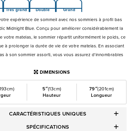
Très grand
Double
Grand
votre expérience de sommeil avec nos sommiers à profil bas
ic Midnight Blue. Conçu pour améliorer considérablement la
de votre matelas, le sommier répartit uniformément le poids, ce
ue à prolonger la durée de vie de votre matelas. En associant
las à son sommier assorti, vous vous assurez d'innombrables
mmeil paisible. Ce sommier bleu nuit s'harmonisera avec le
DIMENSIONS
otre chambre à coucher. Le doux mélange de bleu et de noir
a à évoquer le calme, pour que vous puissiez vous endormir.
(193cm)
5″
(13cm)
79″
(201cm)
ur à un confort durable et à des nuits de sommeil
rgeur
Hauteur
Longueur
s. Investissez dans votre sommeil avec un sommier de qualité
'hui et réveillez-vous en pleine forme chaque matin.
CARACTÉRISTIQUES UNIQUES
SPÉCIFICATIONS