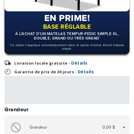
EN PRIME!
BASE RÉGLABLE
À L'ACHAT D'UN MATELAS TEMPUR-PEDIC SIMPLE XL,
*
DOUBLE, GRAND OU TRÈS GRAND
*Le rabais s'applique automatiquement dans le panier d'achat. Exclut matelas
simple.
Détails
Livraison locale gratuite -
Détails
Garantie de prix de 30 jours -
116,63 $
OU
2 799,00 $
+ taxes/frais
Avec financement 24 mois
Voir les plans
Grandeur
Grandeur
0,00 $