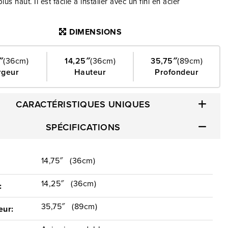
lus haut. Il est facile à installer avec un fini en acier
qui complète les hottes de cuisinière suivantes :
DIMENSIONS
FS, WVW57UC0FS, WVW53UC6FS, WVW53UC0FS,
FS, WVW51UC6FS et WVW51UC0FS.
″
(36cm)
14,25″
(36cm)
35,75″
(89cm)
rgeur
Hauteur
Profondeur
CARACTÉRISTIQUES UNIQUES
SPÉCIFICATIONS
14,75″
(36cm)
:
14,25″
(36cm)
:
35,75″
(89cm)
eur: