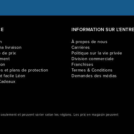
CE
INFORMATION SUR L'ENTRE
n
À propos de nous
a livraison
Carrières
 de prix
Politique sur la vie privée
ement
Division commerciale
ion
Franchises
es et plans de protection
Termes & Conditions
t facile Léon
Demandes des médias
Cadeaux
e seulement et peuvent varier selon les régions. Les prix en magasin peuvent