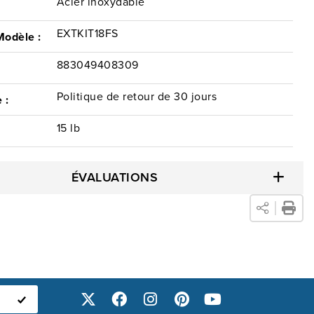
Acier inoxydable
EXTKIT18FS
Modèle :
883049408309
Politique de retour de 30 jours
 :
15 lb
ÉVALUATIONS