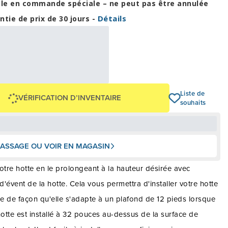
cle en commande spéciale – ne peut pas être annulée
Détails
ntie de prix de 30 jours -
16,63 $
00 $
OU
+ taxes/frais
Avec financement 24 mois
Voir les plans
-399 $
Liste de
VÉRIFICATION D’INVENTAIRE
souhaits
ASSAGE OU VOIR EN MAGASIN
otre hotte en le prolongeant à la hauteur désirée avec
 d'évent de la hotte. Cela vous permettra d'installer votre hotte
re de façon qu'elle s'adapte à un plafond de 12 pieds lorsque
hotte est installé à 32 pouces au-dessus de la surface de