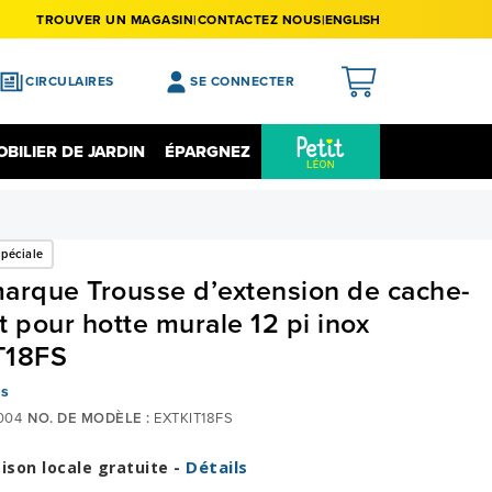
TROUVER UN MAGASIN
CONTACTEZ NOUS
ENGLISH
CIRCULAIRES
SE CONNECTER
APERÇU
BILIER DE JARDIN
ÉPARGNEZ
MES ACHATS
Épargnez Sur L'électronique
Liquidation
MA LISTE DE SOUHAITS
péciale
MON PROFIL
arque Trousse d’extension de cache-
MON REGISTRE
t pour hotte murale 12 pi inox
MES PRÉFÉRENCES
T18FS
FERMER LA SESSION
is
004
NO. DE MODÈLE :
EXTKIT18FS
Détails
aison locale gratuite -