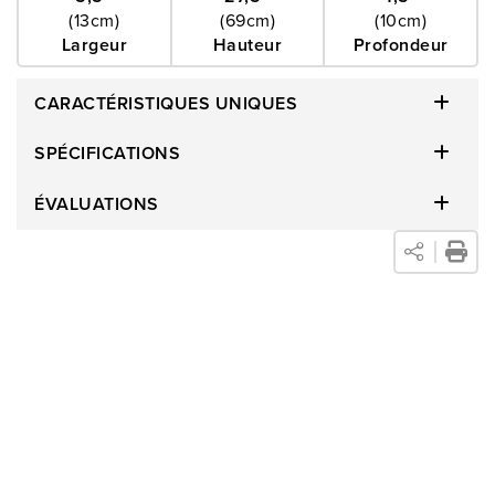
(13cm)
(69cm)
(10cm)
l'ambiance parfaite. Conçue pour accueillir une ampoule de
Largeur
Hauteur
Profondeur
type "A" 100 W (E26), cette lampe offre un éclairage généreux
sans dominer votre décor. Que vous lisiez votre livre préféré
CARACTÉRISTIQUES UNIQUES
ou que vous profitiez de soirées douillettes, cette lampe
apporte à la fois style et praticité dans n'importe quelle pièce.
SPÉCIFICATIONS
Ses tons neutres s'intègrent parfaitement à un large éventail
ÉVALUATIONS
d'intérieurs, qu'ils soient minimalistes, contemporains,
classiques ou éclectiques. Avec sa fabrication élégante et son
éclairage doux, cette lampe est plus qu'un simple article
fonctionnel - c'est une déclaration d’élégance moderne pour
votre foyer.