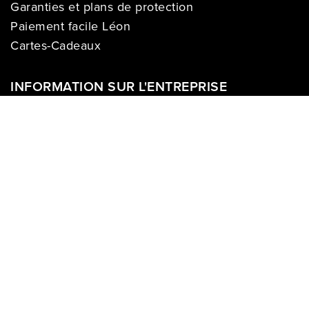
Garanties et plans de protection
Paiement facile Léon
Cartes-Cadeaux
INFORMATION SUR L'ENTREPRISE
À propos de nous
Carrières
Politique sur la vie privée
Division commerciale
Franchises
Termes & Conditions
Demandes des médias
COMPTE
Se connecter