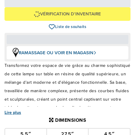
Épargnez
-249 $
VÉRIFICATION D’INVENTAIRE
Liste de souhaits
RAMASSAGE OU VOIR EN MAGASIN
Transformez votre espace de vie grâce au charme sophistiqué
de cette lampe sur table en résine de qualité supérieure, un
mélange d'art moderne et d'élégance fonctionnelle. Sa base,
travaillée de manière complexe, présente des courbes fluides
et sculpturales, créant un point central captivant sur votre
table de nuit, votre console de salle de séjour ou votre
Lire plus
bureau à domicile. L'abat-jour beige doux rehausse son aspect
DIMENSIONS
raffiné, diffusant doucement la lumière pour créer une lueur
chaude et invitante, idéale pour se détendre le soir ou créer
5,5″
27,5″
4,5″