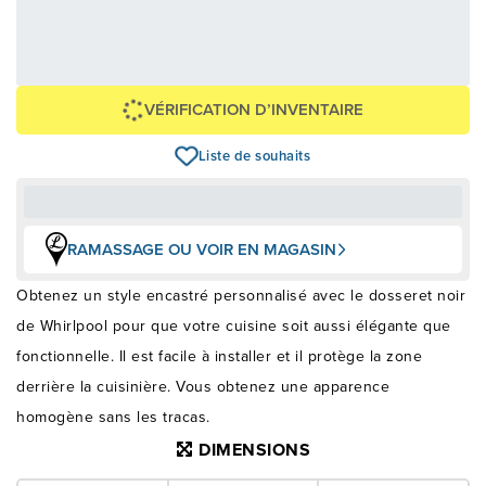
4,54 $
109,00 $
OU
+ taxes/frais
Avec financement 24 mois
Voir les plans
Épargnez
-109 $
VÉRIFICATION D’INVENTAIRE
Liste de souhaits
RAMASSAGE OU VOIR EN MAGASIN
Obtenez un style encastré personnalisé avec le dosseret noir
de Whirlpool pour que votre cuisine soit aussi élégante que
fonctionnelle. Il est facile à installer et il protège la zone
derrière la cuisinière. Vous obtenez une apparence
homogène sans les tracas.
DIMENSIONS