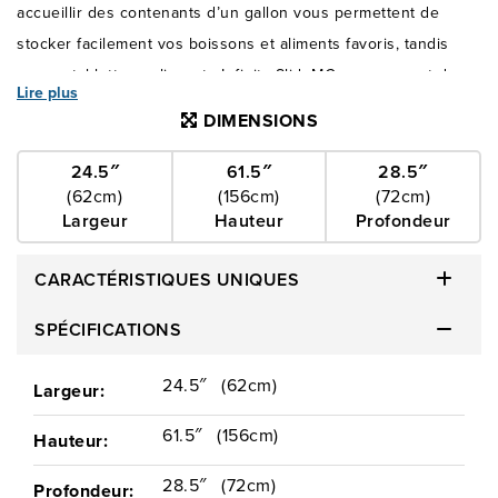
accueillir des contenants d’un gallon vous permettent de
stocker facilement vos boissons et aliments favoris, tandis
que sa tablette coulissante Infinity SlideMC vous permet de
Lire plus
ranger les articles de plus grande taille. Sa conception
DIMENSIONS
épurée, ses commandes électroniques et sa machine à
glaçons EZ connectMC en font un appareil moderne et
24.5″
61.5″
28.5″
(62cm)
(156cm)
(72cm)
élégant qui s’intègre parfaitement à tout type de décor. Article
Largeur
Hauteur
Profondeur
en commande spéciale.
CARACTÉRISTIQUES UNIQUES
SPÉCIFICATIONS
24.5″
(62cm)
Largeur:
61.5″
(156cm)
Hauteur:
28.5″
(72cm)
Profondeur: