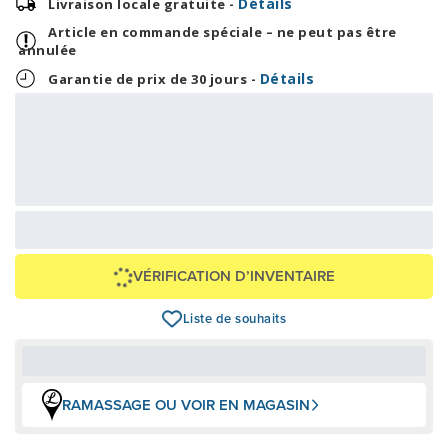
Détails
Livraison locale gratuite -
Article en commande spéciale – ne peut pas être
annulée
Détails
Garantie de prix de 30 jours -
41,46 $
995,00 $
OU
+ taxes/frais
Avec financement 24 mois
Voir les plans
Épargnez
54 $
VÉRIFICATION D’INVENTAIRE
Liste de souhaits
RAMASSAGE OU VOIR EN MAGASIN