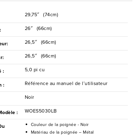
29,75″
(74cm)
:
26″
(66cm)
:
26,5″
(66cm)
eur:
26,5″
(66cm)
r:
5,0 pi cu
 :
Référence au manuel de l’utilisateur
n :
Noir
WOES5030LB
Modèle :
Couleur de la poignée - Noir
Du
:
Matériau de la poignée – Métal