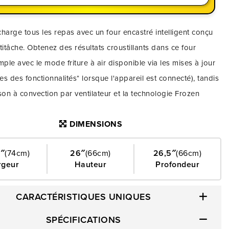
harge tous les repas avec un four encastré intelligent conçu
titâche. Obtenez des résultats croustillants dans ce four
mple avec le mode friture à air disponible via les mises à jour
s des fonctionnalités* lorsque l'appareil est connecté), tandis
son à convection par ventilateur et la technologie Frozen
s permettent d'amener les repas sur la table facilement.
DIMENSIONS
s liquides renversés au quotidien grâce à l'option de
 la vapeur.
5″
(74cm)
26″
(66cm)
26,5″
(66cm)
rgeur
Hauteur
Profondeur
CARACTÉRISTIQUES UNIQUES
SPÉCIFICATIONS