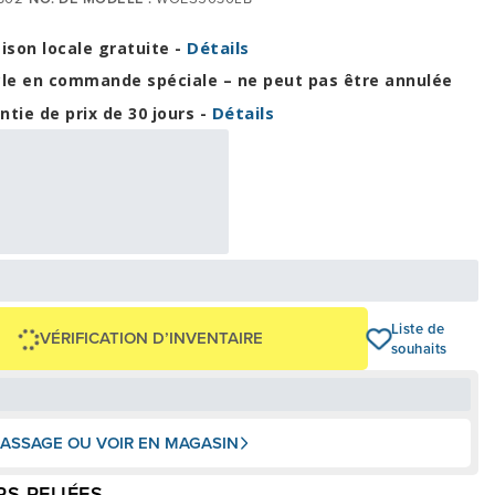
Détails
aison locale gratuite -
cle en commande spéciale – ne peut pas être annulée
Détails
ntie de prix de 30 jours -
70,63 $
00 $
OU
+ taxes/frais
Avec financement 24 mois
Voir les plans
104 $
Liste de
VÉRIFICATION D’INVENTAIRE
souhaits
ASSAGE OU VOIR EN MAGASIN
S RELIÉES