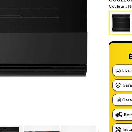
Couleur :
N
Livra
Gara
Gara
Ret
Insta