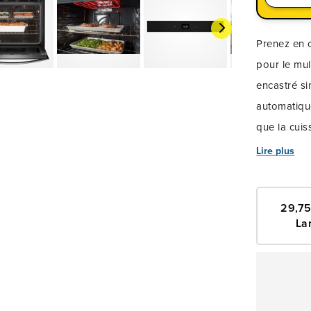
Prenez en c
pour le mul
encastré si
automatique
que la cuis
BakeMC vou
Lire plus
Nettoyez le
nettoyage à
29,7
La