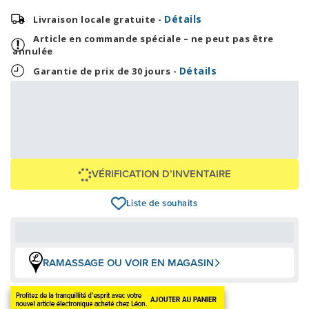
Détails
Livraison locale gratuite -
Article en commande spéciale – ne peut pas être
annulée
Détails
Garantie de prix de 30 jours -
14,54 $
349,00 $
OU
+ taxes/frais
Avec financement 24 mois
Voir les plans
Épargnez
-349 $
VÉRIFICATION D’INVENTAIRE
Liste de souhaits
RAMASSAGE OU VOIR EN MAGASIN