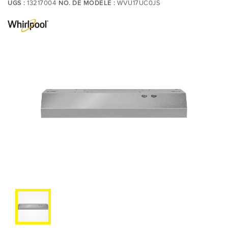
UGS :
13217004
NO. DE MODÈLE :
WVU17UC0JS