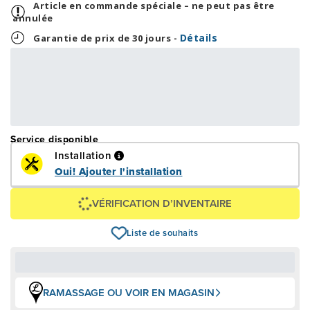
Article en commande spéciale – ne peut pas être
annulée
Détails
Garantie de prix de 30 jours -
1,63 $
39,00 $
OU
+ taxes/frais
Avec financement 24 mois
Voir les plans
Épargnez
-39 $
Service disponible
Installation
Oui! Ajouter l'installation
VÉRIFICATION D’INVENTAIRE
Liste de souhaits
RAMASSAGE OU VOIR EN MAGASIN