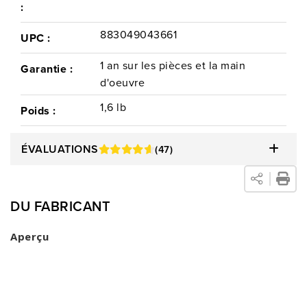
:
883049043661
UPC :
1 an sur les pièces et la main
Garantie :
d'oeuvre
1,6 lb
Poids :
ÉVALUATIONS
(47)
Installation
Répondez à une série de
questions afin de déterminer quel
service est parfait pour vous.
DU FABRICANT
Retour