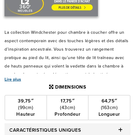
La collection Windchester pour chambre à coucher offre un
aspect contemporain avec des touches légères et des détails
d’inspiration ancestrale. Vous trouverez un rangement
pratique au pied du lit, ainsi qu’une tête de lit traîneau avec
de hauts panneaux qui volent la vedette dans la chambre à
coucher. Les poignées décoratives en nickel satiné se
Lire plus
mélangent au fini altéré, tandis que des caractéristiques telles
DIMENSIONS
que des pattes tournées en forme de brioche et des
moulures couronnées ajoutent des touches élégantes.
39,75″
17,75″
64,75″
(99cm)
(43cm)
(163cm)
Hauteur
Profondeur
Longueur
CARACTÉRISTIQUES UNIQUES