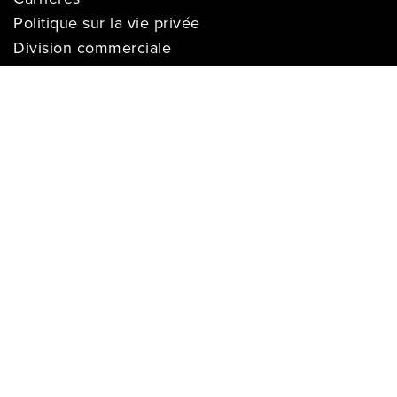
Politique sur la vie privée
Division commerciale
Franchises
Termes & Conditions
Demandes des médias
COMPTE
Se connecter
Historique des commandes
Registre de cadeaux
Liste de souhaits
S’enregistrer
Les prix sur ce site web s’appliquent aux achats effectués en ligne seulement et