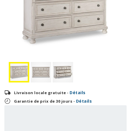
Détails
Livraison locale gratuite -
Détails
Garantie de prix de 30 jours -
37,46 $
899,00 $
OU
+ taxes/frais
Avec financement 24 mois
Voir les plans