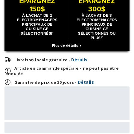
ÉPARGNEZ
ÉPARGNEZ
150$
300$
À L’ACHAT DE 2
À L’ACHAT DE 3
ÉLECTROMÉNAGERS
ÉLECTROMÉNAGERS
PRINCIPAUX DE
PRINCIPAUX DE
CUISINE GE
CUISINE GE
SÉLECTIONNÉS!
*
SÉLECTIONNÉS OU
PLUS!
*
Plus de détails
Détails
Livraison locale gratuite -
Article en commande spéciale – ne peut pas être
annulée
Détails
Garantie de prix de 30 jours -
36,46 $
875,00 $
OU
+ taxes/frais
Avec financement 24 mois
Voir les plans
Épargnez
70 $