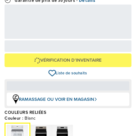
Détails
Garantie de prix de 30 jours -
37,29 $
895,00 $
OU
+ taxes/frais
Avec financement 24 mois
Voir les plans
Épargnez
30 $
VÉRIFICATION D’INVENTAIRE
Liste de souhaits
RAMASSAGE OU VOIR EN MAGASIN
COULEURS RELIÉES
Couleur :
Blanc