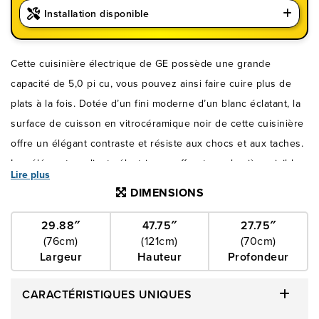
Installation disponible
Cette cuisinière électrique de GE possède une grande
capacité de 5,0 pi cu, vous pouvez ainsi faire cuire plus de
plats à la fois. Dotée d’un fini moderne d’un blanc éclatant, la
surface de cuisson en vitrocéramique noir de cette cuisinière
offre un élégant contraste et résiste aux chocs et aux taches.
Les éléments radiants électriques offrent une lumière visible
Lire plus
lorsqu’activés et aident à accélérer le chauffage des
DIMENSIONS
casseroles et des chaudrons.
29.88″
47.75″
27.75″
(76cm)
(121cm)
(70cm)
Largeur
Hauteur
Profondeur
CARACTÉRISTIQUES UNIQUES